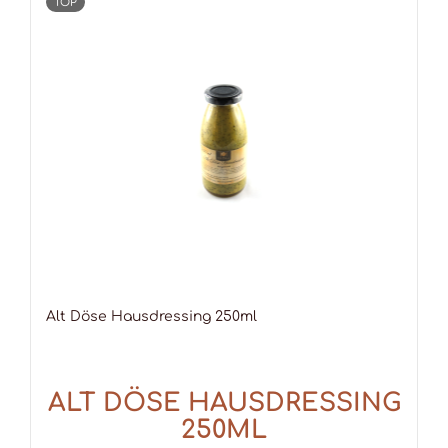
TOP
Alt Döse Haus­dres­sing 250ml
ALT DÖSE HAUS­DRES­SING
250ML