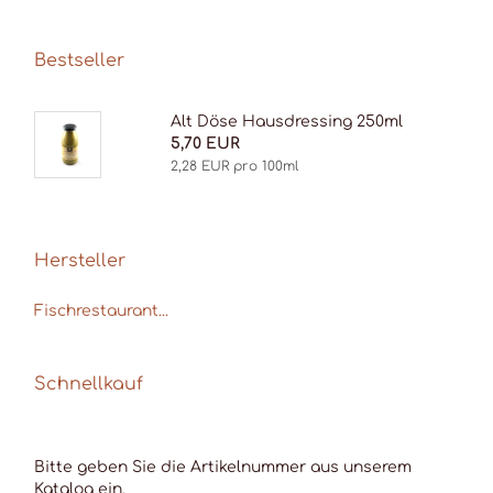
Bestseller
Alt Döse Haus­dres­sing 250ml
5,70 EUR
2,28 EUR pro 100ml
Hersteller
Fischrestaurant...
Schnellkauf
BITTE
Bitte geben Sie die Artikelnummer aus unserem
GEBEN
Katalog ein.