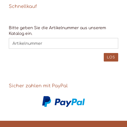
Schnellkauf
BITTE
Bitte geben Sie die Artikelnummer aus unserem
GEBEN
Katalog ein.
SIE
DIE
ARTIKELNUMMER
AUS
LOS
UNSEREM
KATALOG
EIN.
Sicher zahlen mit PayPal