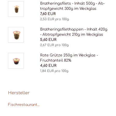
Bra­the­rings­filets - In­halt 500g - Ab­
tropf­ge­wicht 300g im Weck­glas
7,60 EUR
2,53 EUR pro 100g
Bra­the­rings­filethap­pen - In­halt 420g
- Ab­tropf­ge­wicht 210g im Weck­glas
5,60 EUR
2,67 EUR pro 100g
Rote Grüt­ze 250g im Weck­glas -
Fruch­t­an­teil 82%
4,60 EUR
1,84 EUR pro 100g
Hersteller
Fischrestaurant...