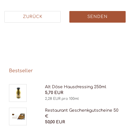
ZURÜCK
SENDEN
Bestseller
Alt Döse Haus­dres­sing 250ml
5,70 EUR
2,28 EUR pro 100ml
Re­stau­rant Ge­schenk­gut­schei­ne 50
€
50,00 EUR