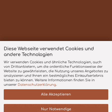
Bargeldzahlung!
Diese Webseite verwendet Cookies und
andere Technologien
Wir verwenden Cookies und ähnliche Technologien, auch
von Drittanbietern, um die ordentliche Funktionsweise der
Alle Preise verstehen sich inklusive der gesetzlichen
Website zu gewährleisten, die Nutzung unseres Angebotes zu
Mehrwertsteuer, zzgl.
Versandkosten
soweit nicht
analysieren und Ihnen ein bestmögliches Einkaufserlebnis
anders gekennzeichnet.
bieten zu können. Weitere Informationen finden Sie in
unserer
Datenschutzerklärung
.
Alle Akzeptieren
Online-Shop
by Gambio.de © 2025 Gambio Themes
Xycons
Nur Notwendige
Cookie Einstellungen