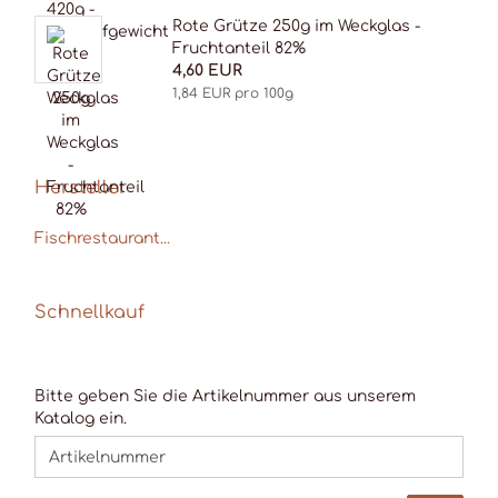
Rote Grüt­ze 250g im Weck­glas -
Fruch­t­an­teil 82%
4,60 EUR
1,84 EUR pro 100g
Hersteller
Fischrestaurant...
Schnellkauf
BITTE
Bitte geben Sie die Artikelnummer aus unserem
GEBEN
Katalog ein.
SIE
DIE
ARTIKELNUMMER