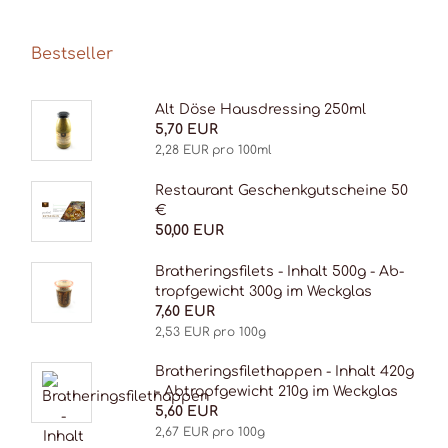
Bestseller
Alt Döse Haus­dres­sing 250ml
5,70 EUR
2,28 EUR pro 100ml
Re­stau­rant Ge­schenk­gut­schei­ne 50
€
50,00 EUR
Bra­the­rings­filets - In­halt 500g - Ab­
tropf­ge­wicht 300g im Weck­glas
7,60 EUR
2,53 EUR pro 100g
Bra­the­rings­filethap­pen - In­halt 420g
- Ab­tropf­ge­wicht 210g im Weck­glas
5,60 EUR
2,67 EUR pro 100g